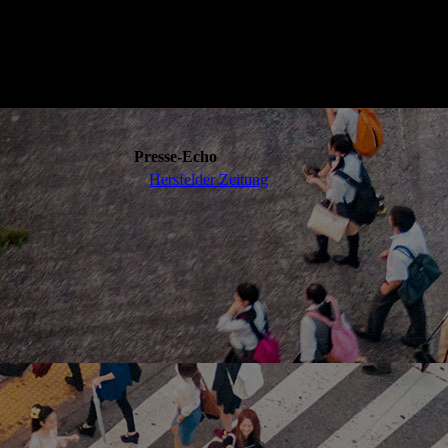
Presse-Echo
Hersfelder Zeitung